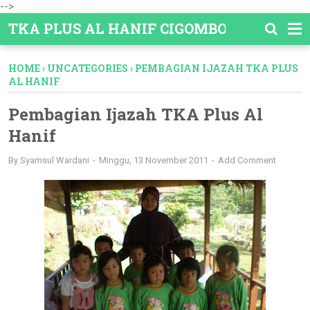
-->
TKA PLUS AL HANIF CIGOMBONG
HOME
›
UNCATEGORIES
›
PEMBAGIAN IJAZAH TKA PLUS
AL HANIF
Pembagian Ijazah TKA Plus Al
Hanif
By
Syamsul Wardani
Minggu, 13 November 2011
Add Comment