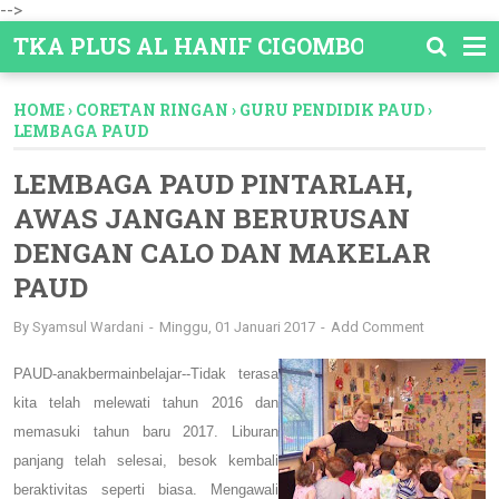
-->
TKA PLUS AL HANIF CIGOMBONG
HOME
›
CORETAN RINGAN
›
GURU PENDIDIK PAUD
›
LEMBAGA PAUD
LEMBAGA PAUD PINTARLAH,
AWAS JANGAN BERURUSAN
DENGAN CALO DAN MAKELAR
PAUD
By
Syamsul Wardani
Minggu, 01 Januari 2017
Add Comment
PAUD-anakbermainbelajar--Tidak terasa
kita telah melewati tahun 2016 dan
memasuki tahun baru 2017. Liburan
panjang telah selesai, besok kembali
beraktivitas seperti biasa.
Mengawali