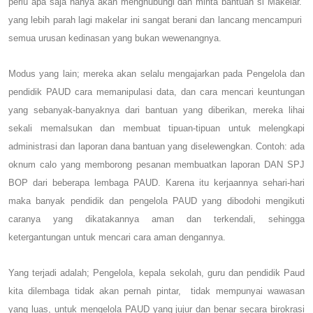
perlu apa saja hanya akan menghubungi dan minta bantuan si Makelar.
yang lebih parah lagi makelar ini sangat berani dan lancang mencampuri
semua urusan kedinasan yang bukan wewenangnya.
Modus yang lain; mereka akan selalu mengajarkan pada Pengelola dan
pendidik PAUD cara memanipulasi data, dan cara mencari keuntungan
yang sebanyak-banyaknya dari bantuan yang diberikan, mereka lihai
sekali memalsukan dan membuat tipuan-tipuan untuk melengkapi
administrasi dan laporan dana bantuan yang diselewengkan. Contoh: ada
oknum calo yang memborong pesanan membuatkan laporan DAN SPJ
BOP dari beberapa lembaga PAUD. Karena itu kerjaannya sehari-hari
maka banyak pendidik dan pengelola PAUD yang dibodohi mengikuti
caranya yang dikatakannya aman dan terkendali, sehingga
ketergantungan untuk mencari cara aman dengannya.
Yang terjadi adalah; Pengelola, kepala sekolah, guru dan pendidik Paud
kita dilembaga tidak akan pernah pintar, tidak mempunyai wawasan
y
ang luas
, untuk mengelola PAUD yang jujur dan benar secara birokrasi