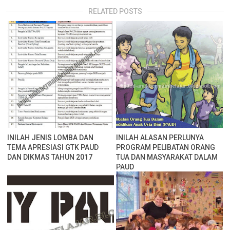
RELATED POSTS
INILAH JENIS LOMBA DAN
INILAH ALASAN PERLUNYA
TEMA APRESIASI GTK PAUD
PROGRAM PELIBATAN ORANG
DAN DIKMAS TAHUN 2017
TUA DAN MASYARAKAT DALAM
PAUD