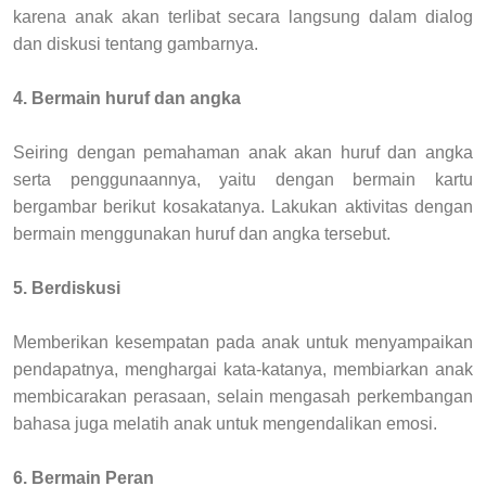
karena anak akan terlibat
secara langsung dalam dialog
dan diskusi tentang gambarnya.
4.
Bermain huruf dan angka
Seiring dengan pemahaman anak akan huruf dan angka
serta penggunaannya, yaitu dengan bermain kartu
bergambar berikut kosakatanya. Lakukan aktivitas dengan
bermain menggunakan huruf dan angka tersebut.
5. Berdiskusi
Memberikan kesempatan pada anak untuk menyampaikan
pendapatnya, menghargai kata-katanya, membiarkan anak
membicarakan perasaan, selain mengasah perkembangan
bahasa juga melatih anak untuk mengendalikan emosi.
6. Bermain Peran