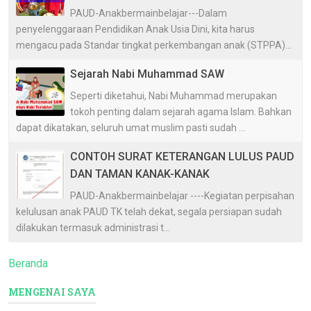
PAUD-Anakbermainbelajar---Dalam
penyelenggaraan Pendidikan Anak Usia Dini, kita harus
mengacu pada Standar tingkat perkembangan anak (STPPA)...
Sejarah Nabi Muhammad SAW
Seperti diketahui, Nabi Muhammad merupakan
tokoh penting dalam sejarah agama Islam. Bahkan
dapat dikatakan, seluruh umat muslim pasti sudah ...
CONTOH SURAT KETERANGAN LULUS PAUD
DAN TAMAN KANAK-KANAK
PAUD-Anakbermainbelajar ----Kegiatan perpisahan
kelulusan anak PAUD TK telah dekat, segala persiapan sudah
dilakukan termasuk administrasi t...
Beranda
MENGENAI SAYA