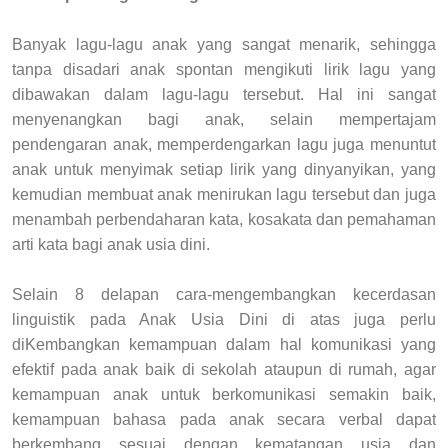
Banyak lagu-lagu anak yang sangat menarik, sehingga
tanpa disadari anak spontan mengikuti lirik lagu yang
dibawakan dalam lagu-lagu tersebut. Hal ini sangat
menyenangkan bagi anak, selain mempertajam
pendengaran anak, memperdengarkan lagu juga menuntut
anak untuk menyimak setiap lirik yang dinyanyikan, yang
kemudian membuat anak menirukan lagu tersebut dan juga
menambah perbendaharan kata, kosakata dan pemahaman
arti kata bagi anak usia dini.
Selain 8 delapan cara-mengembangkan kecerdasan
linguistik pada Anak Usia Dini di atas juga perlu
diKembangkan kemampuan dalam hal komunikasi yang
efektif pada anak baik di sekolah ataupun di rumah, agar
kemampuan anak untuk berkomunikasi semakin baik,
kemampuan bahasa pada anak secara verbal dapat
berkembang sesuai dengan kematangan usia dan