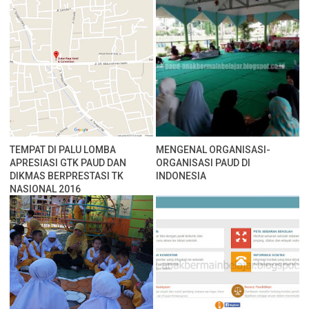
TEMPAT DI PALU LOMBA
MENGENAL ORGANISASI-
APRESIASI GTK PAUD DAN
ORGANISASI PAUD DI
DIKMAS BERPRESTASI TK
INDONESIA
NASIONAL 2016