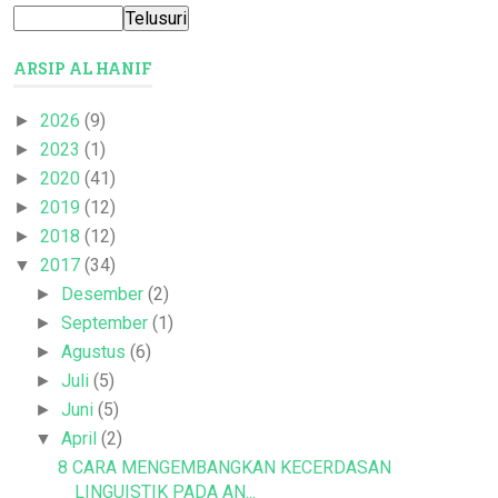
ARSIP AL HANIF
2026
(9)
►
2023
(1)
►
2020
(41)
►
2019
(12)
►
2018
(12)
►
2017
(34)
▼
Desember
(2)
►
September
(1)
►
Agustus
(6)
►
Juli
(5)
►
Juni
(5)
►
April
(2)
▼
8 CARA MENGEMBANGKAN KECERDASAN
LINGUISTIK PADA AN...