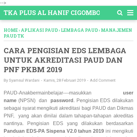
-->
TKA PLUS AL HANIF CIGOMBONG
HOME
›
APLIKASI PAUD
›
LEMBAGA PAUD
›
MANAJEMEN
PAUD TK
CARA PENGISIAN EDS LEMBAGA
UNTUK AKREDITASI PAUD DAN
PNF PKBM 2019
By
Syamsul Wardani
Kamis, 28 Februari 2019
Add Comment
PAUD-Anakbermainbelajar----
masukkan
user
name
(NPSN) dan
password
. Pengisian EDS dilakukan
sebagai syarat mengikuti akreditasi bagi PAUD dan Dikmas
PNF, yang akan dinilai dalam tahapan-tahapan akreditas
nantinya. Pengisian EDS yang dilakukan berdasarkan
Panduan EDS-PA Sispena V2.0 tahun 2019
ini mengikuti