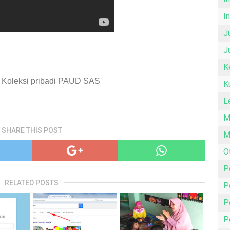
I
J
J
K
 Koleksi pribadi PAUD SAS
K
L
M
SHARE THIS POST
M
O
P
RELATED POSTS
P
P
P