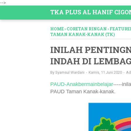
-->
TKA PLUS AL HANIF CIG
HOME
›
CORETAN RINGAN
›
FEATURE
TAMAN KANAK-KANAK (TK)
INILAH PENTING
INDAH DI LEMBA
By
Syamsul Wardani
Kamis, 11 Juni 2020
Ad
PAUD-Anakbermainbelajar
-----in
PAUD Taman Kanak-kanak.