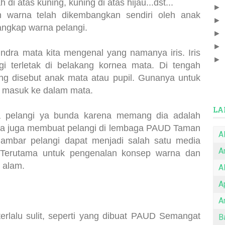
 atas kuning, kuning di atas hijau...dst...
►
 warna telah dikembangkan sendiri oleh anak
►
angkap warna pelangi.
►
►
ndra mata kita mengenal yang namanya iris. Iris
►
gi terletak di belakang kornea mata. Di tengah
ang disebut anak mata atau pupil. Gunanya untuk
 masuk ke dalam mata.
LA
ya pelangi ya bunda karena memang dia adalah
inya juga membuat pelangi di lembaga PAUD Taman
A
ambar pelangi dapat menjadi salah satu media
A
. Terutama untuk pengenalan konsep warna dan
 alam.
A
A
Ar
erlalu sulit, seperti yang dibuat PAUD Semangat
B