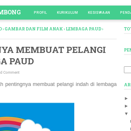
OMBONG
PROFIL
KURIKULUM
KESISWAAN
PEND
D
›
GAMBAR DAN FILM ANAK
›
LEMBAGA PAUD
›
TO
NYA MEMBUAT PELANGI
PE
GA PAUD
d Comment
ilah pentingnya membuat pelangi indah di lembaga
AR
►
►
▼