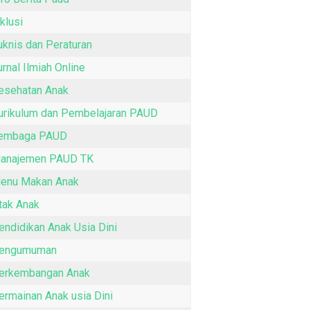
nklusi
uknis dan Peraturan
urnal Ilmiah Online
esehatan Anak
urikulum dan Pembelajaran PAUD
embaga PAUD
anajemen PAUD TK
enu Makan Anak
tak Anak
endidikan Anak Usia Dini
engumuman
erkembangan Anak
ermainan Anak usia Dini