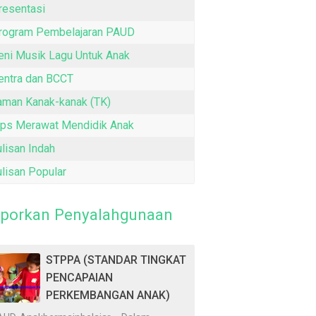
resentasi
rogram Pembelajaran PAUD
eni Musik Lagu Untuk Anak
entra dan BCCT
aman Kanak-kanak (TK)
ips Merawat Mendidik Anak
ulisan Indah
ulisan Popular
porkan Penyalahgunaan
STPPA (STANDAR TINGKAT
PENCAPAIAN
PERKEMBANGAN ANAK)