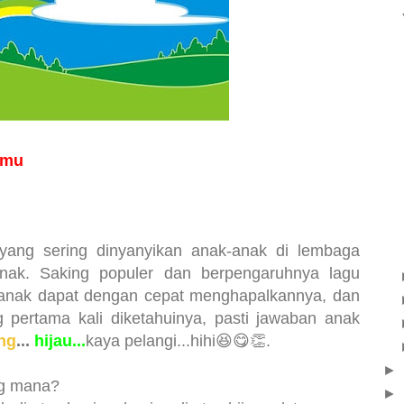
hmu
 yang sering dinyanyikan anak-anak di lembaga
ak. Saking populer dan berpengaruhnya lagu
anak dapat dengan cepat menghapalkannya, dan
g pertama kali diketahuinya, pasti jawaban anak
ng
...
hijau...
kaya pelangi...hihi😆😋👏.
►
ng mana?
►