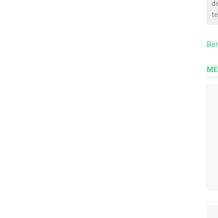
d
te
Be
ME