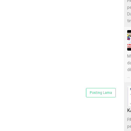
P
p
D
t
M
d
d
...
Posting Lama
K
P
p