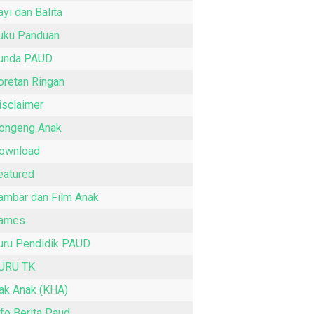
ayi dan Balita
uku Panduan
unda PAUD
oretan Ringan
isclaimer
ongeng Anak
ownload
eatured
ambar dan Film Anak
ames
uru Pendidik PAUD
URU TK
ak Anak (KHA)
nfo Berita Paud