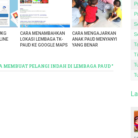
P
P
S
UKG
CARA MENAMBAHKAN
CARA MENGAJARKAN
S
LINE
LOKASI LEMBAGA TK-
ANAK PAUD MENYANYI
T
PAUD KE GOOGLE MAPS
YANG BENAR
T
T
YA MEMBUAT PELANGI INDAH DI LEMBAGA PAUD "
T
La