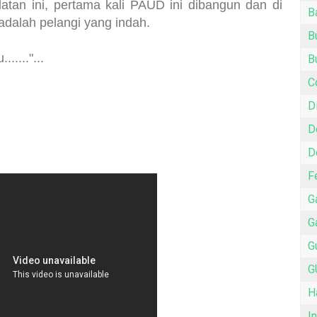
atan ini, pertama kali PAUD ini dibangun dan di
B
 adalah pelangi yang indah.
B
....."...
B
C
D
D
D
F
G
G
G
G
H
I