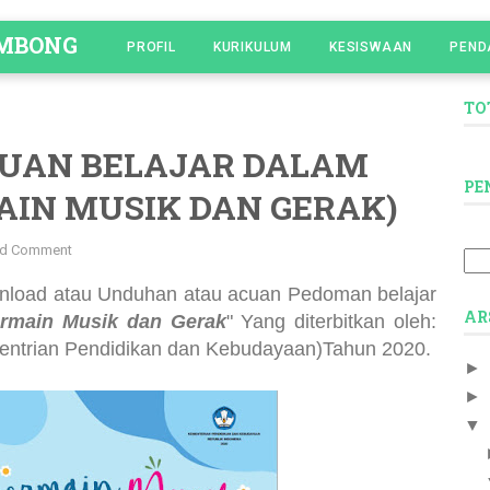
OMBONG
PROFIL
KURIKULUM
KESISWAAN
PEND
TO
UAN BELAJAR DALAM
PE
AIN MUSIK DAN GERAK)
d Comment
wnload atau Unduhan
atau acuan Pedoman belajar
AR
rmain Musik dan Gerak
" Yang diterbitkan oleh:
entrian Pendidikan dan Kebudayaan)Tahun 2020.
►
►
▼