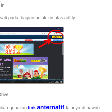
ini
wati pada bagian pojok kiri atas
adf.ly
Drive
anternatif
lakan gunakan
link
lainnya di bawah