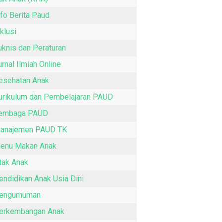
nfo Berita Paud
nklusi
uknis dan Peraturan
urnal Ilmiah Online
esehatan Anak
urikulum dan Pembelajaran PAUD
embaga PAUD
anajemen PAUD TK
enu Makan Anak
tak Anak
endidikan Anak Usia Dini
engumuman
erkembangan Anak