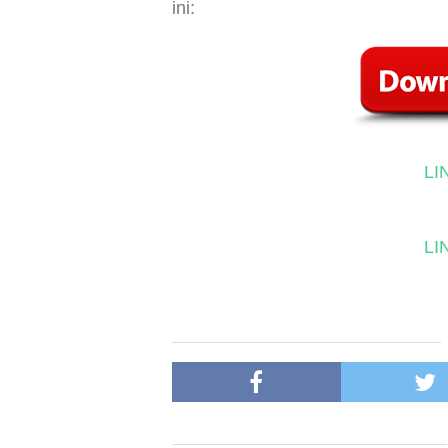
ini:
LI
LI