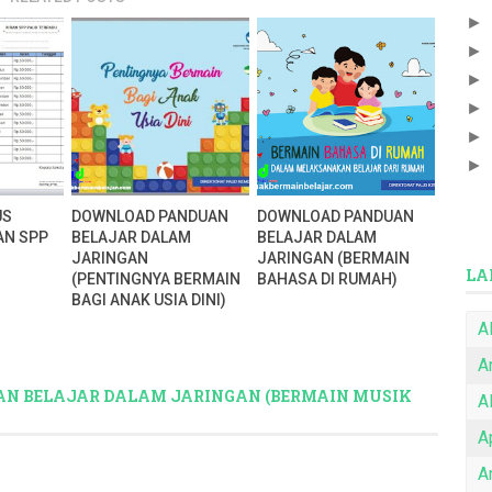
►
►
►
►
►
►
US
DOWNLOAD PANDUAN
DOWNLOAD PANDUAN
AN SPP
BELAJAR DALAM
BELAJAR DALAM
JARINGAN
JARINGAN (BERMAIN
LA
(PENTINGNYA BERMAIN
BAHASA DI RUMAH)
BAGI ANAK USIA DINI)
A
A
AN BELAJAR DALAM JARINGAN (BERMAIN MUSIK
A
A
Ar