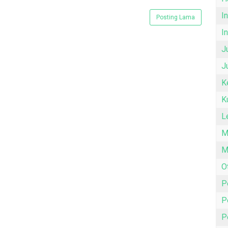
I
Posting Lama
I
J
J
K
K
L
M
M
O
P
P
P