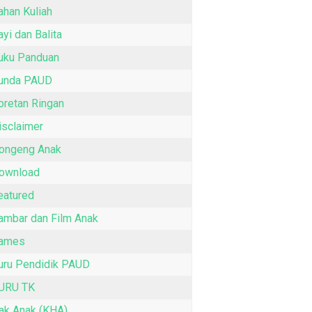
ahan Kuliah
ayi dan Balita
uku Panduan
unda PAUD
oretan Ringan
isclaimer
ongeng Anak
ownload
eatured
ambar dan Film Anak
ames
uru Pendidik PAUD
URU TK
ak Anak (KHA)