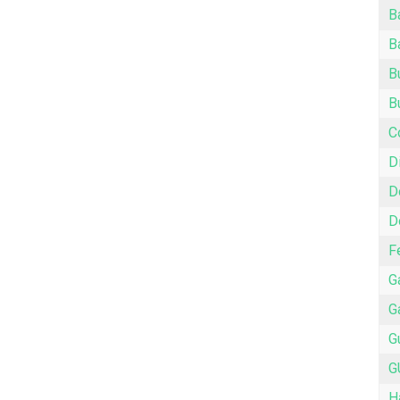
B
B
B
B
C
D
D
D
F
G
G
G
G
H