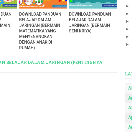
►
►
NDUAN
DOWNLOAD PANDUAN
DOWNLOAD PANDUAN
M
BELAJAR DALAM
BELAJAR DALAM
►
RMAIN
JARINGAN (BERMAIN
JARINGAN (BERMAIN
►
MATEMATIKA YANG
SENI KRIYA)
MENYENANGKAN
►
DENGAN ANAK DI
►
RUMAH)
AN BELAJAR DALAM JARINGAN (PENTINGNYA
LA
A
A
A
A
Ar