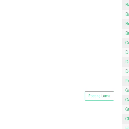
B
B
B
B
C
D
D
D
F
G
Posting Lama
G
G
G
H