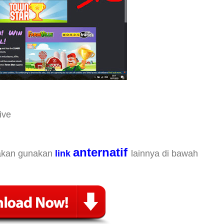
ive
anternatif
lakan gunakan
link
lainnya di bawah