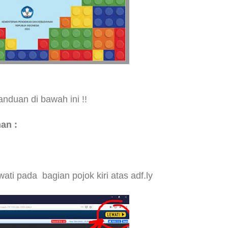
duan di bawah ini !!
an :
wati pada bagian pojok kiri atas
adf.ly