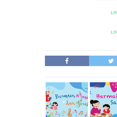
LI
LI