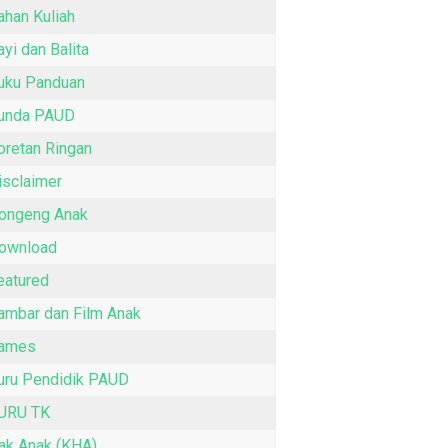
ahan Kuliah
ayi dan Balita
uku Panduan
unda PAUD
oretan Ringan
isclaimer
ongeng Anak
ownload
eatured
ambar dan Film Anak
ames
uru Pendidik PAUD
URU TK
ak Anak (KHA)