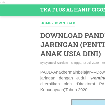
-->
TKA PLUS AL HANIF CIG
HOME
›
DOWNLOAD
DOWNLOAD PAND
JARINGAN (PENT
ANAK USIA DINI)
By
Syamsul Wardani
Minggu, 12 Juli 2020
A
PAUD-Anakbermainbelajar----Do
jaringan dengan Judul "
Penti
diterbitkan oleh :Direktorat
Kebudayaan)Tahun 2020.