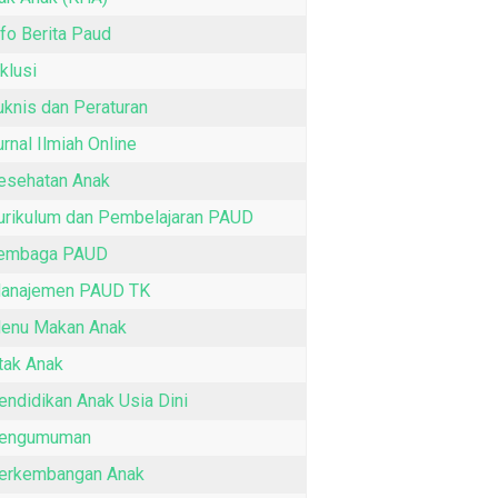
nfo Berita Paud
nklusi
uknis dan Peraturan
urnal Ilmiah Online
esehatan Anak
urikulum dan Pembelajaran PAUD
embaga PAUD
anajemen PAUD TK
enu Makan Anak
tak Anak
endidikan Anak Usia Dini
engumuman
erkembangan Anak