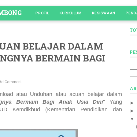
OMBONG
PROFIL
KURIKULUM
KESISWAAN
PEND
TO
UAN BELAJAR DALAM
PE
INGNYA BERMAIN BAGI
dd Comment
AR
wnload atau Unduhan
atau acuan belajar dalam
ngnya Bermain Bagi Anak Usia Dini
" Yang
►
 PAUD Kemdikbud (Kementrian Pendidikan dan
►
▼